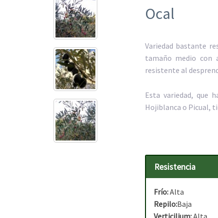
Ocal
Variedad bastante res
tamaño medio con a
resistente al despren
Esta variedad, que
Hojiblanca o Picual, t
Resistencia
Frío:
Alta
Repilo:
Baja
Verticilium:
Alta